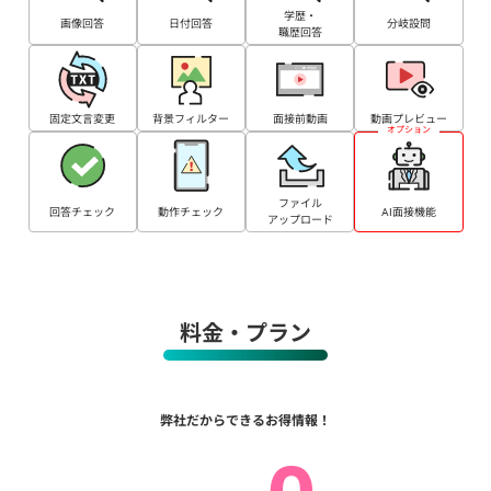
学歴・
画像回答
日付回答
分岐設問
職歴回答
固定文言変更
背景フィルター
面接前動画
動画プレビュー
オプション
ファイル
動作チェック
AI面接機能
回答チェック
アップロード
料金・プラン
弊社だからできるお得情報！