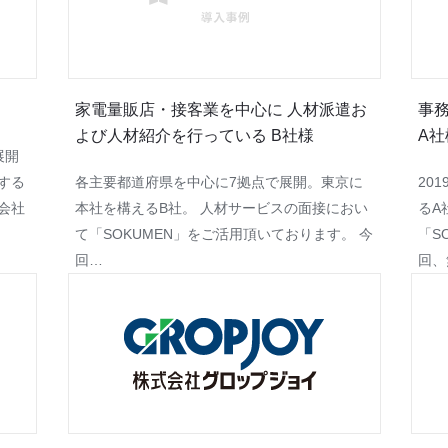
家電量販店・接客業を中心に 人材派遣お
事
よび人材紹介を行っている B社様
A社
展開
する
各主要都道府県を中心に7拠点で展開。東京に
20
会社
本社を構えるB社。 人材サービスの面接におい
るA
て「SOKUMEN」をご活用頂いております。 今
「S
回…
回、