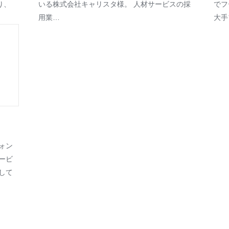
り、
いる株式会社キャリスタ様。 人材サービスの採
でフ
用業…
大手
ォン
ービ
して