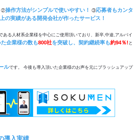
操作方法がシンプルで使いやすい！
応募者もカンタ
 ②
③
以上の実績がある開発会社が作ったサービス！
ロである人材系企業様を中心にご使用頂いており、新卒,中途,アルバイ
いた企業様の数も
800社
を突破し、契約継続率も
約94％!
と
ール
です。 今後も導入頂いた企業様のお声を元にブラッシュアップ
」の導入実績