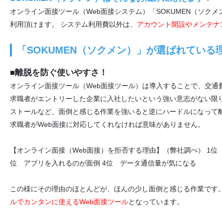
オンライン面接ツール（Web面接システム）「SOKUMEN（ソクメ
利用頂けます。 システム利用費以外は、
アカウント開設やメンテナ
「SOKUMEN（ソクメン）」が選ばれている
■離脱を防ぐ使いやすさ！
オンライン面接ツール（Web面接ツール）は導入することで、交通
求職者がエントリーした企業に入社したいという強い意志がない限り
ストールなど、面倒と感じる作業を強いると逆にハードルになって離
求職者がWeb面接に対応してくれなければ意味がありません。
【オンライン面接（Web面接）を拒否する理由】（弊社調べ） 1位
位 アプリを入れるのが面倒 4位 データ通信量が気になる
この様にその理由のほとんどが、ほんの少し面倒と感じる作業です
ルでカンタンに使えるWeb面接ツール
となっています。