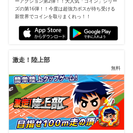
ーアクション第2弾！！大人気「コイン」シリー
ズの第16弾！！今度は超強力ボスが待ち受ける
新世界でコインを取りまくれっ！！
激走！陸上部
無料