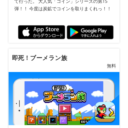
て行った。 大人気「コイン」シリーズの第15
弾！！ 今度は炭鉱でコインを取りまくれっ！！
即死！ブーメラン族
無料